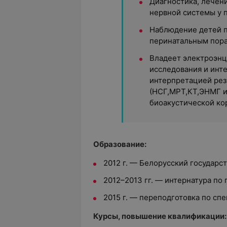
Диагностика, лечен
нервной системы у п
Наблюдение детей пе
перинатальным пор
Владеет электроэн
исследования и инт
интерпретацией рез
(НСГ,МРТ,КТ,ЭНМГ и
биоакустической ко
Образование:
2012 г. — Белорусский государ
2012–2013 гг. — интернатура по
2015 г. — переподготовка по с
Курсы, повышение квалификации: