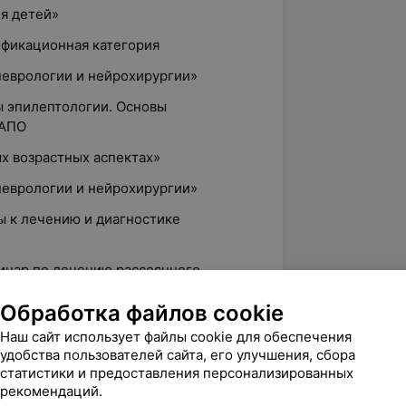
ия детей»
лификационная категория
неврологии и нейрохирургии»
ы эпилептологии. Основы
МАПО
ых возрастных аспектах»
неврологии и нейрохирургии»
ы к лечению и диагностике
минар по лечению рассеянного
Обработка файлов cookie
неврологии и нейрохирургии»
Наш сайт использует файлы cookie для обеспечения
 и демиелинизирующие заболевания
удобства пользователей сайта, его улучшения, сбора
статистики и предоставления персонализированных
рекомендаций.
лификационная категория