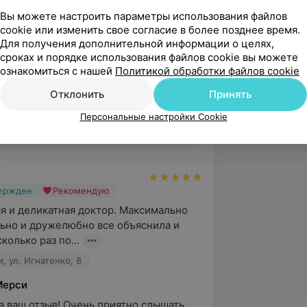
Вы можете настроить параметры использования файлов
е «Биоакустическая коррекция – метод
cookie или изменить свое согласие в более позднее время.
ойств ЦНС», Санкт-Петербург
Для получения дополнительной информации о целях,
сроках и порядке использования файлов cookie вы можете
ностика в специальности:
ознакомиться с нашей
Политикой обработки файлов cookie
сследования в детской неврологии»
Отклонить
Принять
Персональные настройки Cookie
5.0
Клиника Мерси, ул. Игнатенко, 8
вержден
Рекомендую
я и деликатная доктор. Максимально 
но и дружелюбно все объяснила и 
колько раз по...
, ул. Игнатенко, 8
Мерси
а ваш отзыв! Очень приятно слышать, 