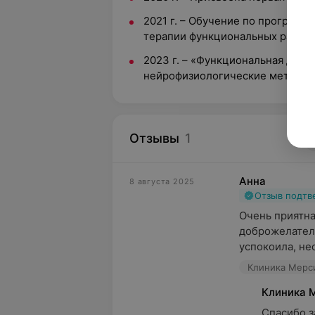
2021 г. – Обучение по программ
терапии функциональных расстр
2023 г. – «Функциональная диаг
нейрофизиологические методы и
Отзывы
1
Анна
8 августа 2025
Отзыв подт
Очень приятна
доброжелатель
успокоила, нес
Клиника Мерси
Клиника 
Спасибо з