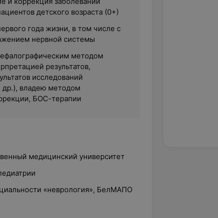
ие и коррекция заболеваний
ациентов детского возраста (0+)
рвого года жизни, в том числе с
ажением нервной системы
цефалографическим методом
ерпретацией результатов,
ультатов исследований
 др.), владею методом
ррекции, БОС-терапии
ственный медицинский университет
 педиатрии
пециальности «неврология», БелМАПО