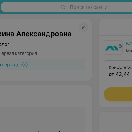
Поиск по сайту
рина Александровна
Кл
олог
Ми
Первая категория
твержден
Консульта
от 43,44 