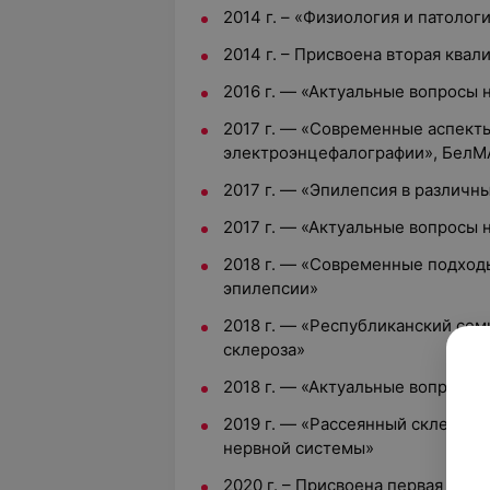
2014 г. – «Физиология и патолог
2014 г. – Присвоена вторая ква
2016 г. — «Актуальные вопросы 
2017 г. — «Современные аспект
электроэнцефалографии», Бел
2017 г. — «Эпилепсия в различн
2017 г. — «Актуальные вопросы 
2018 г. — «Современные подход
эпилепсии»
2018 г. — «Республиканский се
склероза»
2018 г. — «Актуальные вопросы 
2019 г. — «Рассеянный склероз
нервной системы»
2020 г. – Присвоена первая ква