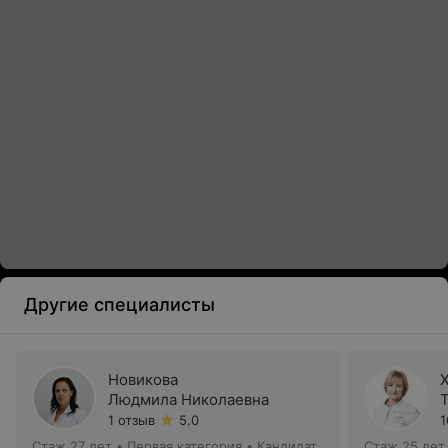
Другие специалисты
Новикова
Людмила Николаевна
1 отзыв
5.0
1
Стаж 27 лет
•
Первая категория
•
Кандидат
Стаж 25 лет