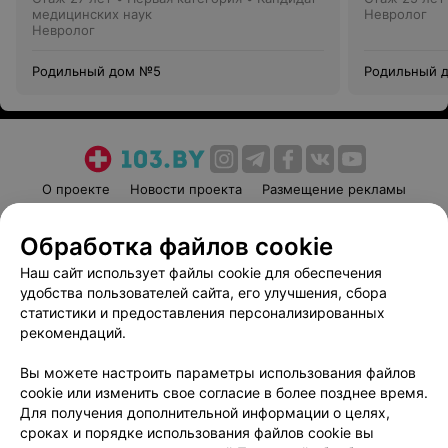
медицинских наук
Невролог
Невролог
Родильный дом №5
Родильный 
О проекте
Новости проекта
Размещение рекламы
Медицинский маркетинг
Публичный договор
Обработка файлов cookie
Пользовательское соглашение
Способы оплаты
Наш сайт использует файлы cookie для обеспечения
Вакансии
Партнеры
удобства пользователей сайта, его улучшения, сбора
Написать руководителю 103.by
статистики и предоставления персонализированных
Написать в поддержку
рекомендаций.
Персональные настройки cookie
Вы можете настроить параметры использования файлов
Обработка персональных данных
cookie или изменить свое согласие в более позднее время.
Для получения дополнительной информации о целях,
сроках и порядке использования файлов cookie вы