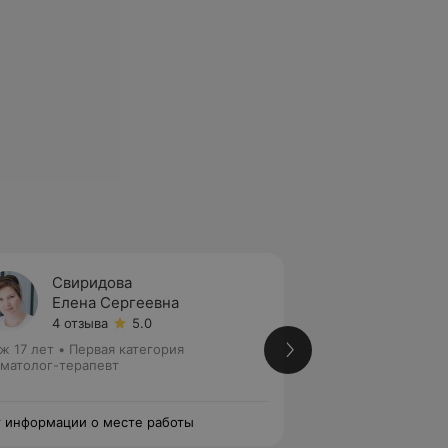
Свиридова
Куров
Елена Сергеевна
Залин
4 отзыва
5.0
5 отзы
ж 17 лет
•
Первая категория
Стаж 19 лет
•
Перв
матолог-терапевт
Стоматолог-терап
эндодонтист
 информации о месте работы
Нет информации о