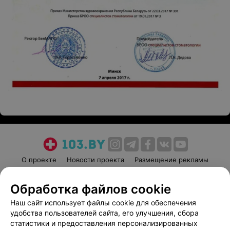
О проекте
Новости проекта
Размещение рекламы
Медицинский маркетинг
Публичный договор
Обработка файлов cookie
Пользовательское соглашение
Способы оплаты
Наш сайт использует файлы cookie для обеспечения
Вакансии
Партнеры
удобства пользователей сайта, его улучшения, сбора
Написать руководителю 103.by
статистики и предоставления персонализированных