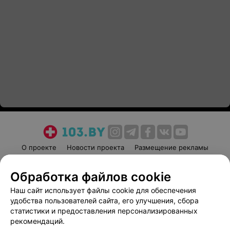
О проекте
Новости проекта
Размещение рекламы
Медицинский маркетинг
Публичный договор
Обработка файлов cookie
Пользовательское соглашение
Способы оплаты
Наш сайт использует файлы cookie для обеспечения
Вакансии
Партнеры
удобства пользователей сайта, его улучшения, сбора
Написать руководителю 103.by
статистики и предоставления персонализированных
Написать в поддержку
рекомендаций.