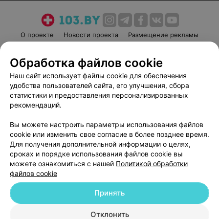
О проекте
Новости проекта
Размещение рекламы
Медицинский маркетинг
Публичный договор
Обработка файлов cookie
Пользовательское соглашение
Способы оплаты
Наш сайт использует файлы cookie для обеспечения
Вакансии
Партнеры
удобства пользователей сайта, его улучшения, сбора
Написать руководителю 103.by
статистики и предоставления персонализированных
Написать в поддержку
рекомендаций.
Персональные настройки cookie
Вы можете настроить параметры использования файлов
Обработка персональных данных
cookie или изменить свое согласие в более позднее время.
Для получения дополнительной информации о целях,
сроках и порядке использования файлов cookie вы
можете ознакомиться с нашей
Политикой обработки
файлов cookie
Принять
© 2026 ООО «Артокс Лаб», УНП 191700409
| 220012, Республика Беларусь,
г. Минск, улица Толбухина, 2, пом. 16 | help@103.by
Отклонить