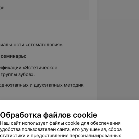
ов.
циальности «стоматология».
 семинары:
лификации «Эстетическое
группы зубов».
 одноэтапных и двухэтапных методик
ение регистраторов окклюзии.
ротеза».
Обработка файлов cookie
е керамических реставраций в
Наш сайт использует файлы cookie для обеспечения
удобства пользователей сайта, его улучшения, сбора
статистики и предоставления персонализированных
сах, семинарах и конференциях: