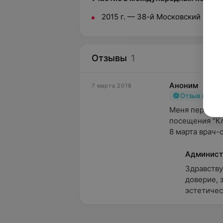
2015 г. — 38-й Московский меж
Отзывы
1
Аноним
7 марта 2018
Отзыв подт
Меня перепол
посещения "Кл
8 марта врач-с
Админист
Здравствуй
доверие, з
эстетическ