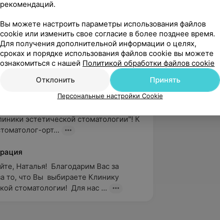
рекомендаций.
дународный стоматологический форум.
Вы можете настроить параметры использования файлов
cookie или изменить свое согласие в более позднее время.
Для получения дополнительной информации о целях,
сроках и порядке использования файлов cookie вы можете
ознакомиться с нашей
Политикой обработки файлов cookie
Отклонить
Принять
вержден
Персональные настройки Cookie
няют положительные эмоции после 
иники эстетической стоматологии"! К 
томатолог-орт...
рация
те, Наталья!  Благодарим Вас за 
а то, что Вы  выбираете Клинику 
ой стоматологии!  Для нас ...