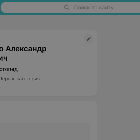
Поиск по сайту
о Александр
ич
ртопед
Первая категория