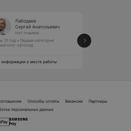
Лабодаев
Молча
Сергей Анатольевич
Викто
Нет отзывов
7 отзы
ж 31 год
•
Первая категория
Стаж 14 лет
•
Перв
матолог-ортопед
Стоматолог-ортоп
 информации о месте работы
Нет информации о
соглашение
Способы оплаты
Вакансии
Партнеры
ботка персональных данных