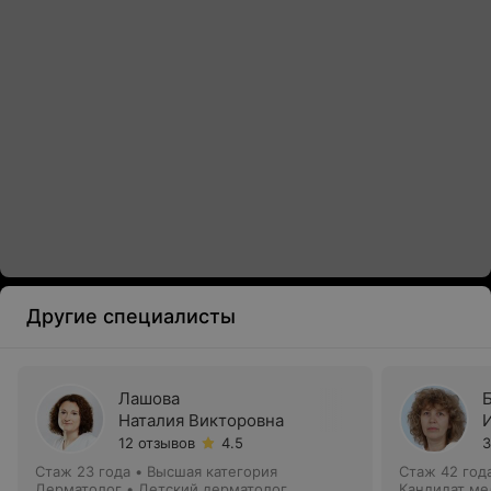
Другие специалисты
Лашова
Наталия Викторовна
12 отзывов
4.5
3
Стаж 23 года
•
Высшая категория
Стаж 42 год
Дерматолог • Детский дерматолог
Кандидат ме