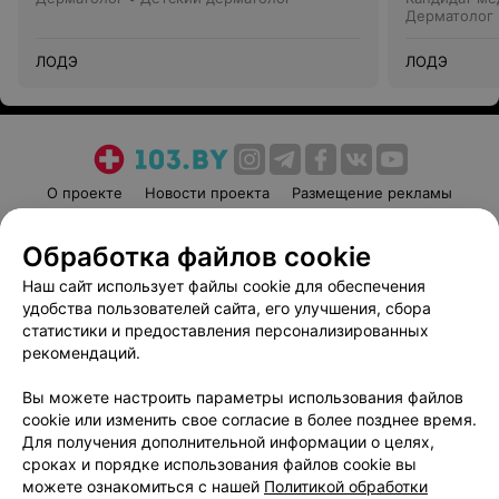
Дерматолог 
ЛОДЭ
ЛОДЭ
О проекте
Новости проекта
Размещение рекламы
Медицинский маркетинг
Публичный договор
Обработка файлов cookie
Пользовательское соглашение
Способы оплаты
Наш сайт использует файлы cookie для обеспечения
Вакансии
Партнеры
удобства пользователей сайта, его улучшения, сбора
Написать руководителю 103.by
статистики и предоставления персонализированных
Написать в поддержку
рекомендаций.
Персональные настройки cookie
Вы можете настроить параметры использования файлов
Обработка персональных данных
cookie или изменить свое согласие в более позднее время.
Для получения дополнительной информации о целях,
сроках и порядке использования файлов cookie вы
можете ознакомиться с нашей
Политикой обработки