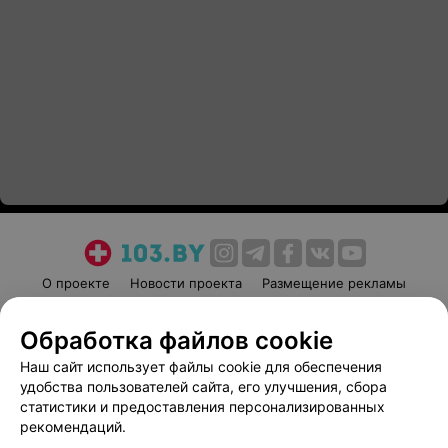
О проекте
Новости проекта
Размещение рекламы
Медицинский маркетинг
Публичный договор
Обработка файлов cookie
Пользовательское соглашение
Способы оплаты
Наш сайт использует файлы cookie для обеспечения
Вакансии
Партнеры
удобства пользователей сайта, его улучшения, сбора
Написать руководителю 103.by
статистики и предоставления персонализированных
Написать в поддержку
рекомендаций.