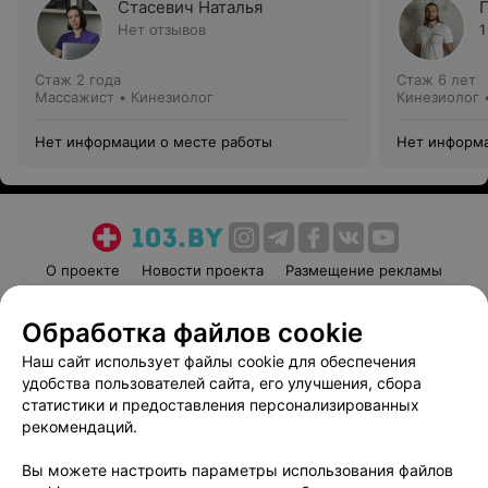
Стасевич Наталья
Нет отзывов
1
Стаж 2 года
Стаж 6 лет
Массажист • Кинезиолог
Кинезиолог 
Нет информации о месте работы
Нет информа
О проекте
Новости проекта
Размещение рекламы
Медицинский маркетинг
Публичный договор
Обработка файлов cookie
Пользовательское соглашение
Способы оплаты
Наш сайт использует файлы cookie для обеспечения
Вакансии
Партнеры
удобства пользователей сайта, его улучшения, сбора
Написать руководителю 103.by
статистики и предоставления персонализированных
Написать в поддержку
рекомендаций.
Персональные настройки cookie
Вы можете настроить параметры использования файлов
Обработка персональных данных