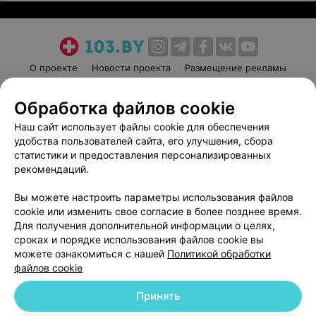
О проекте
Новости проекта
Размещение рекламы
Медицинский маркетинг
Публичный договор
Обработка файлов cookie
Пользовательское соглашение
Способы оплаты
Наш сайт использует файлы cookie для обеспечения
Вакансии
Партнеры
удобства пользователей сайта, его улучшения, сбора
Написать руководителю 103.by
статистики и предоставления персонализированных
Написать в поддержку
рекомендаций.
Персональные настройки cookie
Вы можете настроить параметры использования файлов
Обработка персональных данных
cookie или изменить свое согласие в более позднее время.
Для получения дополнительной информации о целях,
сроках и порядке использования файлов cookie вы
можете ознакомиться с нашей
Политикой обработки
файлов cookie
Принять
© 2026 ООО «Артокс Лаб», УНП 191700409
| 220012, Республика Беларусь,