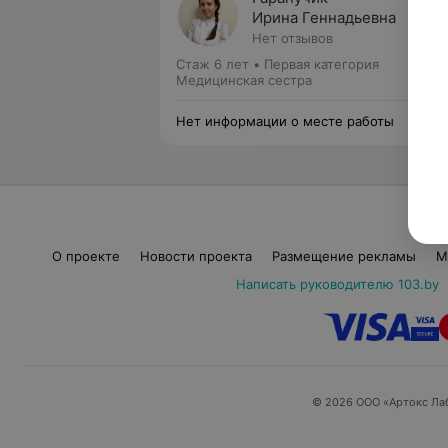
Ирина Геннадьевна
Нет отзывов
Стаж 6 лет
•
Первая категория
Медицинская сестра
Нет информации о месте работы
О проекте
Новости проекта
Размещение рекламы
М
Написать руководителю 103.by
© 2026 ООО «Артокс Ла