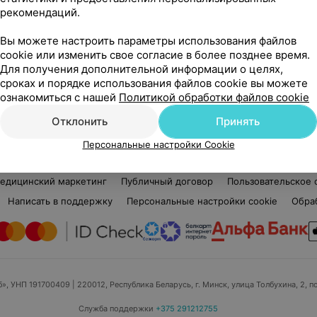
рекомендаций.
Татьяна Андреевна
Нет отзывов
Вы можете настроить параметры использования файлов
Стаж 19 лет
•
Первая категория
Ста
cookie или изменить свое согласие в более позднее время.
Медицинская сестра
Мед
Для получения дополнительной информации о целях,
сроках и порядке использования файлов cookie вы можете
Нет информации о месте работы
Нет
ознакомиться с нашей
Политикой обработки файлов cookie
Отклонить
Принять
Персональные настройки Cookie
едицинский маркетинг
Публичный договор
Пользовательское 
Написать в поддержку
Персональные настройки cookie
Обра
б», УНП 191700409
| 220012, Республика Беларусь, г. Минск, улица Толбухина, 2, п
Служба поддержки
+375 291212755