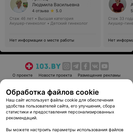
Людмила Васильевна
4 отзыва
5.0
5
Стаж 46 лет
•
Высшая категория
Стаж 33 год
Акушер-гинеколог • Детский гинеколог
Акушер-гин
Нет информации о месте работы
Нет информа
О проекте
Новости проекта
Размещение рекламы
Медицинский маркетинг
Публичный договор
Обработка файлов cookie
Пользовательское соглашение
Способы оплаты
Наш сайт использует файлы cookie для обеспечения
Вакансии
Партнеры
удобства пользователей сайта, его улучшения, сбора
Написать руководителю 103.by
статистики и предоставления персонализированных
Написать в поддержку
рекомендаций.
Персональные настройки cookie
Вы можете настроить параметры использования файлов