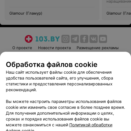
наращивани
Glamour (Гламур)
Glamour (Гл
О проекте
Новости проекта
Размещение рекламы
Медицинский маркетинг
Публичный договор
Обработка файлов cookie
Пользовательское соглашение
Способы оплаты
Наш сайт использует файлы cookie для обеспечения
Вакансии
Партнеры
удобства пользователей сайта, его улучшения, сбора
Написать руководителю 103.by
статистики и предоставления персонализированных
Написать в поддержку
рекомендаций.
Персональные настройки cookie
Вы можете настроить параметры использования файлов
Обработка персональных данных
cookie или изменить свое согласие в более позднее время.
Для получения дополнительной информации о целях,
сроках и порядке использования файлов cookie вы
можете ознакомиться с нашей
Политикой обработки
файлов cookie