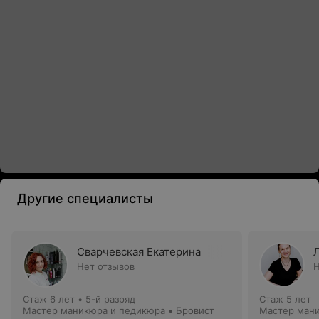
Другие специалисты
Сварчевская Екатерина
Нет отзывов
Н
Стаж 6 лет
•
5-й разряд
Стаж 5 лет
Мастер маникюра и педикюра • Бровист
Мастер мани