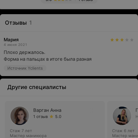
Отзывы
1
Мария
4 июня 2021
Плохо держалось.

Форма на пальцах в итоге была разная
Источник Yclients
Другие специалисты
Варган Анна
1 отзыв
5.0
Н
Стаж 7 лет
Стаж 6 лет
Мастер маникюра
Мастер ман