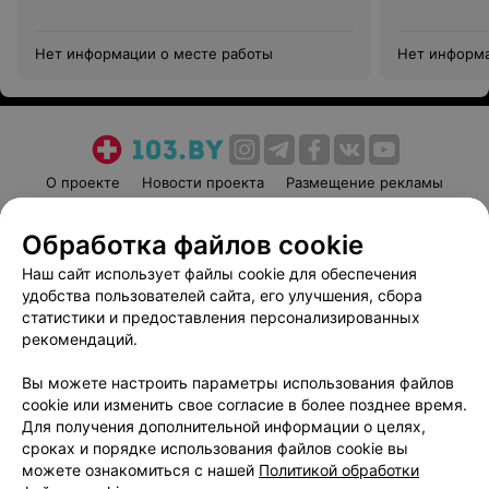
Нет информации о месте работы
Нет информа
О проекте
Новости проекта
Размещение рекламы
Медицинский маркетинг
Публичный договор
Обработка файлов cookie
Пользовательское соглашение
Способы оплаты
Наш сайт использует файлы cookie для обеспечения
Вакансии
Партнеры
удобства пользователей сайта, его улучшения, сбора
Написать руководителю 103.by
статистики и предоставления персонализированных
Написать в поддержку
рекомендаций.
Персональные настройки cookie
Вы можете настроить параметры использования файлов
Обработка персональных данных
cookie или изменить свое согласие в более позднее время.
Для получения дополнительной информации о целях,
сроках и порядке использования файлов cookie вы
можете ознакомиться с нашей
Политикой обработки