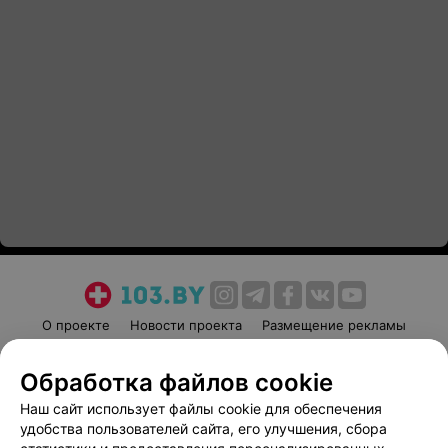
О проекте
Новости проекта
Размещение рекламы
Медицинский маркетинг
Публичный договор
Обработка файлов cookie
Пользовательское соглашение
Способы оплаты
Наш сайт использует файлы cookie для обеспечения
Вакансии
Партнеры
удобства пользователей сайта, его улучшения, сбора
Написать руководителю 103.by