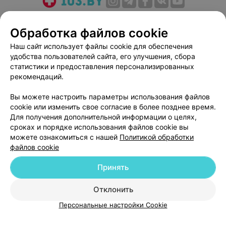
О проекте
Новости проекта
Размещение рекламы
Обработка файлов cookie
Медицинский маркетинг
Публичный договор
Пользовательское соглашение
Способы оплаты
Наш сайт использует файлы cookie для обеспечения
удобства пользователей сайта, его улучшения, сбора
Вакансии
Партнеры
статистики и предоставления персонализированных
Написать руководителю 103.by
рекомендаций.
Написать в поддержку
Вы можете настроить параметры использования файлов
Персональные настройки cookie
cookie или изменить свое согласие в более позднее время.
Обработка персональных данных
Для получения дополнительной информации о целях,
сроках и порядке использования файлов cookie вы
можете ознакомиться с нашей
Политикой обработки
файлов cookie
Принять
© 2026 ООО «Артокс Лаб», УНП 191700409
| 220012, Республика Беларусь,
Отклонить
г. Минск, улица Толбухина, 2, пом. 16 | help@103.by
Персональные настройки Cookie
Служба поддержки
+375 291212755