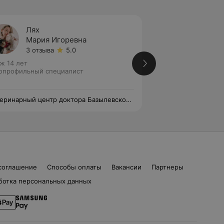
Лях
Корзу
Мария Игоревна
Анна 
3 отзыва
5.0
Нет от
ж 14 лет
Стаж 14 лет
опрофильный специалист
Узкопрофильный с
еринарный центр доктора Базылевского
Ветеринарный цен
. Филиал «Минск 24/7»
А.А. Филиал «Минс
соглашение
Способы оплаты
Вакансии
Партнеры
ботка персональных данных