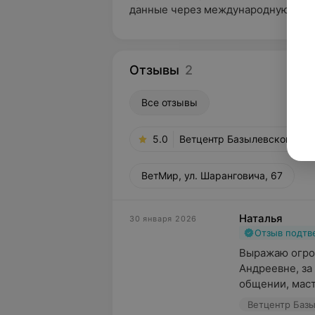
данные через международную базу
Отзывы
2
Все отзывы
5.0
Ветцентр Базылевского А.А
ВетМир, ул. Шаранговича, 67
Наталья
30 января 2026
Отзыв подт
Выражаю огро
Андреевне, за
общении, масте
Ветцентр Базы