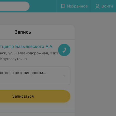
Избранное
Войти
Запись
тцентр Базылевского А.А.
нск, ул. Железнодорожная, 31к1
Круглосуточно
отного ветеринарным
продуктологом (первичный)
Записаться