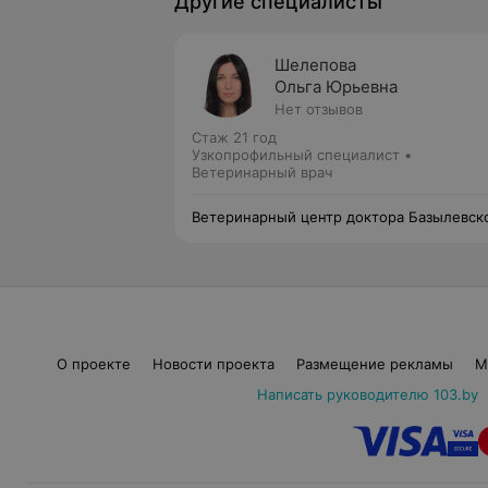
Другие специалисты
Шелепова
Ольга Юрьевна
Нет отзывов
Стаж 21 год
Узкопрофильный специалист •
Ветеринарный врач
Ветеринарный центр доктора Базылевск
А.А. Филиал «Минск 24/7»
О проекте
Новости проекта
Размещение рекламы
М
Написать руководителю 103.by