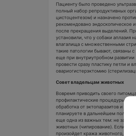
Пациенту было проведено ультразв
полный набор репродуктивных орга
цистоцентезом) и назначено проти
рекомендовано эндоскопическое и
после прекращения выделений. Пр
установили, что у собаки аплазия 
влагалища с множественными стри
такие патологии бывают, связаны 
еще при внутриутробном развитии
провести сразу пластику петли и в
овариогистерэктомию (стерилизац
Совет владельцам животных
Вовремя приводить своего питомца
профилактические процедуры (вак
обработка от эктопаразитов и т.д.)
планируете в дальнейшем получить
еще одна из важных тем: не забыв
животных (чипирование). Если ваш
произойдет кража животного, можн