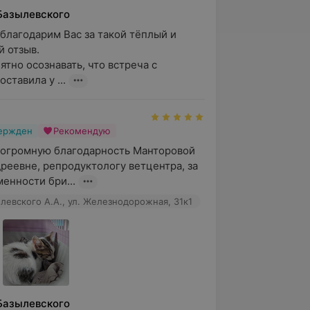
Базылевского
благодарим Вас за такой тёплый и 
отзыв.

тно осознавать, что встреча с 
ставила у ...
вержден
Рекомендую
огромную благодарность Манторовой 
реевне, репродуктологу ветцентра, за 
енности бри...
левского А.А., ул. Железнодорожная, 31к1
Базылевского