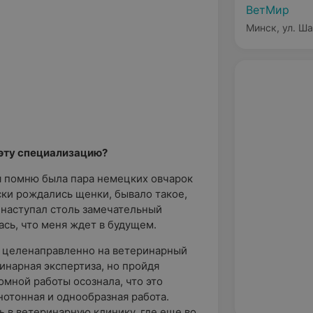
ВетМир
Минск, ул. Ша
 эту специализацию?
бя помню была пара немецких овчарок
ски рождались щенки, бывало такое,
 наступал столь замечательный
ась, что меня ждет в будущем.
ла целенаправленно на ветеринарный
инарная экспертиза, но пройдя
омной работы осознала, что это
нотонная и однообразная работа.
ь в ветеринарную клинику, где еще во