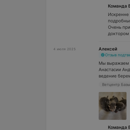
Команда 
Искренне 
подробный 
Очень прия
доктором о
Алексей
4 июля 2025
Отзыв подт
Мы выражаем 
Анастасии Анд
ведение берем
Ветцентр Базы
Команда 