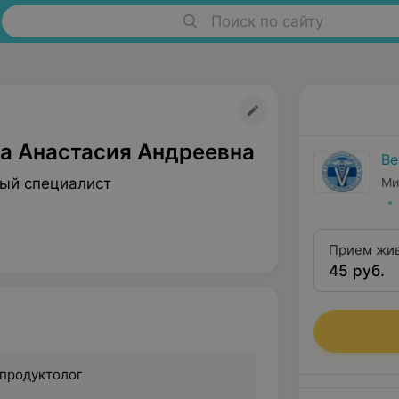
Поиск по сайту
а Анастасия Андреевна
Ве
ый специалист
Ми
Прием жив
45 руб.
врачом-ре
продуктолог