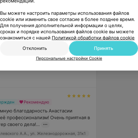
рекомендаций.
 и вернуть Вам любимца.
Вы можете настроить параметры использования файлов
cookie или изменить свое согласие в более позднее время.
Для получения дополнительной информации о целях,
сроках и порядке использования файлов cookie вы можете
ознакомиться с нашей
Политикой обработки файлов cookie
Отклонить
Принять
Персональные настройки Cookie
., ул. Железнодорожная, 31к1
вержден
Рекомендую
мную благодарность Анастасии 
 её профессионализм! Очень приятная в 
р своего дела!...
левского А.А., ул. Железнодорожная, 31к1