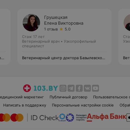
Грушецкая
Елена Викторовна
1 отзыв
5.0
Стаж 17 лет
Ста
Ветеринарный врач • Узкопрофильный
Узк
специалист
ого
Ветеринарный центр доктора Базылевского
Вет
А.А. Филиал «Минск 24/7»
А.А
едицинский маркетинг
Публичный договор
Пользовательское 
Написать в поддержку
Персональные настройки cookie
Обра