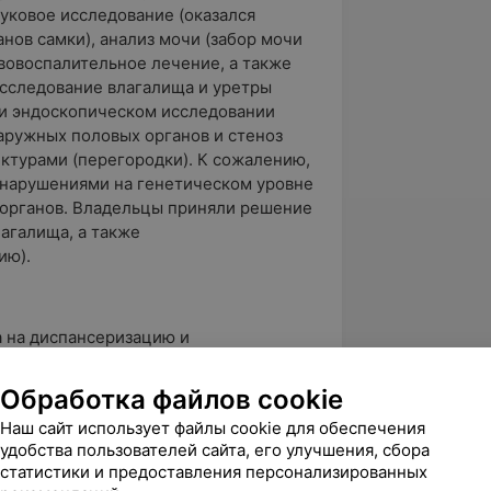
уковое исследование (оказался
нов самки), анализ мочи (забор мочи
вовоспалительное лечение, а также
сследование влагалища и уретры
и эндоскопическом исследовании
наружных половых органов и стеноз
ктурами (перегородки). К сожалению,
с нарушениями на генетическом уровне
 органов. Владельцы приняли решение
лагалища, а также
ию).
 на диспансеризацию и
цинация, дегельминтизация,
 и осмотры, особенно если вы
Обработка файлов cookie
 потомство от вашего любимца. И
Наш сайт использует файлы cookie для обеспечения
айте об идентификации ваших
удобства пользователей сайта, его улучшения, сбора
е животное потеряется или
статистики и предоставления персонализированных
о будет очень легко найти Ваши