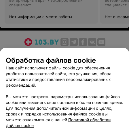
Ветеринарный врач • Узкопрофильный
Ветеринарны
специалист
специалист
Нет информации о месте работы
Нет информа
О проекте
Новости проекта
Размещение рекламы
Обработка файлов cookie
Медицинский маркетинг
Публичный договор
Пользовательское соглашение
Способы оплаты
Наш сайт использует файлы cookie для обеспечения
удобства пользователей сайта, его улучшения, сбора
Вакансии
Партнеры
статистики и предоставления персонализированных
Написать руководителю 103.by
рекомендаций.
Написать в поддержку
Вы можете настроить параметры использования файлов
Персональные настройки cookie
cookie или изменить свое согласие в более позднее время.
Обработка персональных данных
Для получения дополнительной информации о целях,
сроках и порядке использования файлов cookie вы
можете ознакомиться с нашей
Политикой обработки
файлов cookie