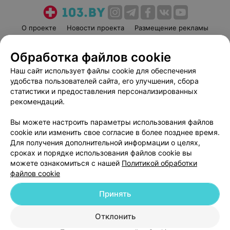
О проекте
Новости проекта
Размещение рекламы
Медицинский маркетинг
Публичный договор
Обработка файлов cookie
Пользовательское соглашение
Способы оплаты
Наш сайт использует файлы cookie для обеспечения
Вакансии
Партнеры
удобства пользователей сайта, его улучшения, сбора
Написать руководителю 103.by
статистики и предоставления персонализированных
Написать в поддержку
рекомендаций.
Персональные настройки cookie
Вы можете настроить параметры использования файлов
Обработка персональных данных
cookie или изменить свое согласие в более позднее время.
Для получения дополнительной информации о целях,
сроках и порядке использования файлов cookie вы
можете ознакомиться с нашей
Политикой обработки
файлов cookie
Принять
© 2026 ООО «Артокс Лаб», УНП 191700409
| 220012, Республика Беларусь,
г. Минск, улица Толбухина, 2, пом. 16 | help@103.by
Отклонить
Служба поддержки
+375 291212755