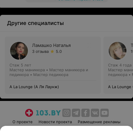
Другие специалисты
Ламашко Наталья
3 отзыва
5.0
1
Стаж 5 лет
Стаж 4 года
Мастер маникюра • Мастер маникюра и
Мастер мани
педикюра • Мастер педикюра
педикюра • 
A La Lounge (А Ля Лаунж)
A La Lounge 
О проекте
Новости проекта
Размещение рекламы
Медицинский маркетинг
Публичный договор