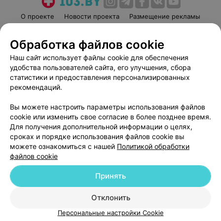
О проекте
Новости проекта
Размещение рекламы
Медицинский маркетинг
Публичный договор
Обработка файлов cookie
Пользовательское соглашение
Способы оплаты
Наш сайт использует файлы cookie для обеспечения
Вакансии
Партнеры
удобства пользователей сайта, его улучшения, сбора
Написать руководителю 103.by
статистики и предоставления персонализированных
Написать в поддержку
рекомендаций.
Персональные настройки cookie
Вы можете настроить параметры использования файлов
Обработка персональных данных
cookie или изменить свое согласие в более позднее время.
Для получения дополнительной информации о целях,
сроках и порядке использования файлов cookie вы
можете ознакомиться с нашей
Политикой обработки
файлов cookie
Принять
© 2026 ООО «Артокс Лаб», УНП 191700409
| 220012, Республика Беларусь,
г. Минск, улица Толбухина, 2, пом. 16 | help@103.by
Отклонить
Служба поддержки
+375 291212755
Персональные настройки Cookie