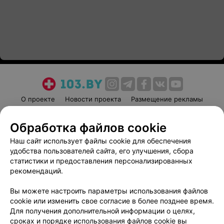
О проекте
Новости проекта
Размещение рекламы
Медицинский маркетинг
Публичный договор
Обработка файлов cookie
Пользовательское соглашение
Способы оплаты
Наш сайт использует файлы cookie для обеспечения
Вакансии
Партнеры
удобства пользователей сайта, его улучшения, сбора
Написать руководителю 103.by
статистики и предоставления персонализированных
Написать в поддержку
рекомендаций.
Персональные настройки cookie
Вы можете настроить параметры использования файлов
Обработка персональных данных
cookie или изменить свое согласие в более позднее время.
Для получения дополнительной информации о целях,
сроках и порядке использования файлов cookie вы