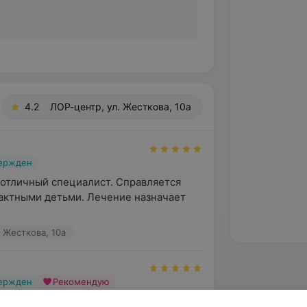
4.2
ЛОР-центр, ул. Жесткова, 10а
вержден
отличный специалист. Справляется 
актными детьми. Лечение назначает 
 Жесткова, 10а
вержден
Рекомендую
 Очень хороший и доброжелательный 