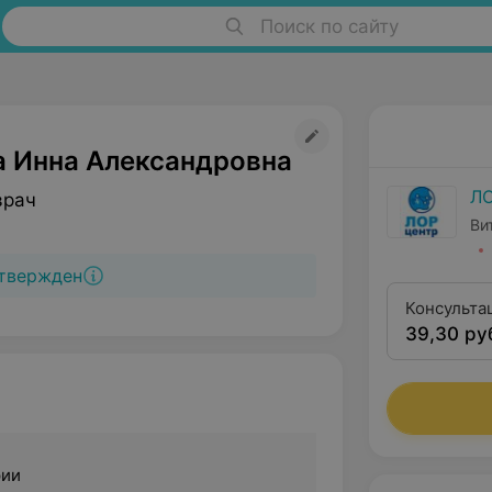
Поиск по сайту
 Инна Александровна
ЛО
врач
Ви
твержден
Консульта
39,30 ру
оторинола
квалифика
рии