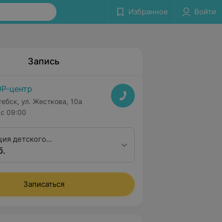
Избранное
Войти
Запись
Р-центр
тебск, ул. Жесткова, 10а
с 09:00
ция детского
б.
ринголога первой
ционной категории
Записаться