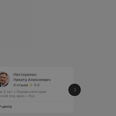
Нестеренко
Лазар
Никита Алексеевич
Серге
4 отзыва
5.0
3 отзы
ж 9 лет
•
Первая категория
Стаж 32 года
•
Пер
ский лор-врач • Лор
Лор • Детский лор
-центр
ЛОР-центр