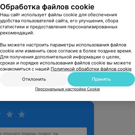
ом нашла общий язык сразу, все 
Обработка файлов cookie
етила на все в...
Наш сайт использует файлы cookie для обеспечения
 Жесткова, 10а
удобства пользователей сайта, его улучшения, сбора
статистики и предоставления персонализированных
рекомендаций.
вержден
Вы можете настроить параметры использования файлов
азные отзывы этого врача, мы все 
cookie или изменить свое согласие в более позднее время.
сь, и не прогодали.

Для получения дополнительной информации о целях,
сроках и порядке использования файлов cookie вы можете
е в др.центр, результата ...
ознакомиться с нашей
Политикой обработки файлов cookie
 Жесткова, 10а
Отклонить
Принять
зать ещё
Персональные настройки Cookie