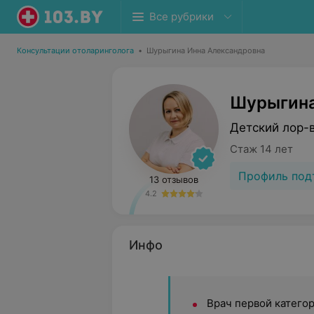
Все рубрики
Консультации отоларинголога
•
Шурыгина Инна Александровна
Шурыгина
Детский лор-
Стаж 14 лет
Профиль под
13 отзывов
4.2
Инфо
Врач первой катего