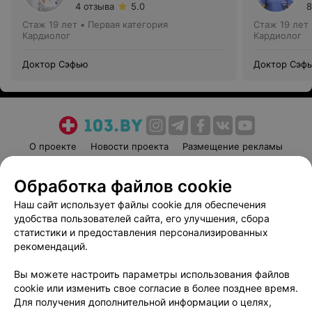
4 отзыва
5.0
8
Стаж 19 лет
•
Первая категория
Стаж 19 лет
Кардиолог
Кардиолог
Доктор Сэфью
Доктор Сэф
О проекте
Новости проекта
Размещение рекламы
Медицинский маркетинг
Публичный договор
Обработка файлов cookie
Пользовательское соглашение
Способы оплаты
Наш сайт использует файлы cookie для обеспечения
Вакансии
Партнеры
удобства пользователей сайта, его улучшения, сбора
Написать руководителю 103.by
статистики и предоставления персонализированных
Написать в поддержку
рекомендаций.
Персональные настройки cookie
Вы можете настроить параметры использования файлов
Обработка персональных данных
cookie или изменить свое согласие в более позднее время.
Для получения дополнительной информации о целях,