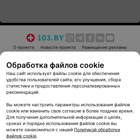
О проекте
Новости проекта
Размещение рекламы
Медицинский маркетинг
Публичный договор
Обработка файлов cookie
Пользовательское соглашение
Способы оплаты
Наш сайт использует файлы cookie для обеспечения
Вакансии
Партнеры
удобства пользователей сайта, его улучшения, сбора
Написать руководителю 103.by
статистики и предоставления персонализированных
Написать в поддержку
рекомендаций.
Персональные настройки cookie
Вы можете настроить параметры использования файлов
Обработка персональных данных
cookie или изменить свое согласие в более позднее время.
Для получения дополнительной информации о целях,
сроках и порядке использования файлов cookie вы
можете ознакомиться с нашей
Политикой обработки
файлов cookie