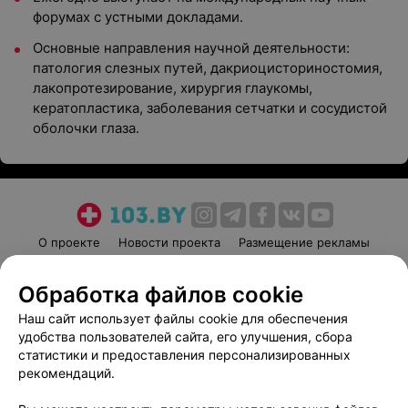
форумах с устными докладами.
Основные направления научной деятельности:
патология слезных путей, дакриоцисториностомия,
лакопротезирование, хирургия глаукомы,
кератопластика, заболевания сетчатки и сосудистой
оболочки глаза.
О проекте
Новости проекта
Размещение рекламы
Медицинский маркетинг
Публичный договор
Обработка файлов cookie
Пользовательское соглашение
Способы оплаты
Наш сайт использует файлы cookie для обеспечения
Вакансии
Партнеры
удобства пользователей сайта, его улучшения, сбора
Написать руководителю 103.by
статистики и предоставления персонализированных
Написать в поддержку
рекомендаций.
Персональные настройки cookie