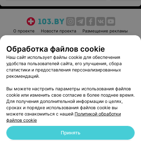
О проекте
Новости проекта
Размещение рекламы
Медицинский маркетинг
Публичный договор
Обработка файлов cookie
Пользовательское соглашение
Способы оплаты
Наш сайт использует файлы cookie для обеспечения
Вакансии
Партнеры
удобства пользователей сайта, его улучшения, сбора
Написать руководителю 103.by
статистики и предоставления персонализированных
Написать в поддержку
рекомендаций.
Персональные настройки cookie
Вы можете настроить параметры использования файлов
Обработка персональных данных
cookie или изменить свое согласие в более позднее время.
Для получения дополнительной информации о целях,
сроках и порядке использования файлов cookie вы
можете ознакомиться с нашей
Политикой обработки
файлов cookie
Принять
© 2026 ООО «Артокс Лаб», УНП 191700409
| 220012, Республика Беларусь,