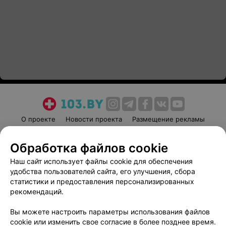
О проекте
Новости проекта
Размещение рекламы
Медицинский маркетинг
Публичный договор
Обработка файлов cookie
Пользовательское соглашение
Способы оплаты
Наш сайт использует файлы cookie для обеспечения
Вакансии
Партнеры
удобства пользователей сайта, его улучшения, сбора
Написать руководителю 103.by
статистики и предоставления персонализированных
Написать в поддержку
рекомендаций.
Персональные настройки cookie
Вы можете настроить параметры использования файлов
Обработка персональных данных
cookie или изменить свое согласие в более позднее время.