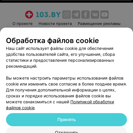
О проекте
Новости проекта
Размещение рекламы
Медицинский маркетинг
Публичный договор
Обработка файлов cookie
Пользовательское соглашение
Способы оплаты
Наш сайт использует файлы cookie для обеспечения
Вакансии
Партнеры
удобства пользователей сайта, его улучшения, сбора
Написать руководителю 103.by
статистики и предоставления персонализированных
Написать в поддержку
рекомендаций.
Персональные настройки cookie
Вы можете настроить параметры использования файлов
Обработка персональных данных
cookie или изменить свое согласие в более позднее время.
Для получения дополнительной информации о целях,
сроках и порядке использования файлов cookie вы
можете ознакомиться с нашей
Политикой обработки
файлов cookie
Принять
© 2026 ООО «Артокс Лаб», УНП 191700409
| 220012, Республика Беларусь,
г. Минск, улица Толбухина, 2, пом. 16 | help@103.by
Отклонить