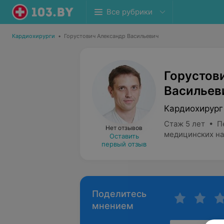
Все рубрики
Кардиохирурги
•
Горустович Александр Васильевич
Горустов
Васильев
Кардиохирург
Стаж 5 лет • П
Нет отзывов
медицинских на
Оставить
первый отзыв
Поделитесь
мнением