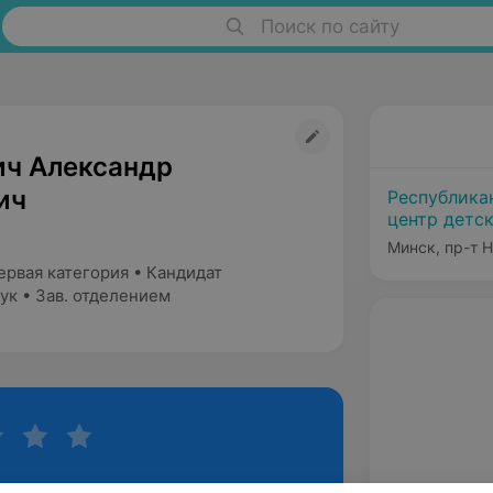
Поиск по сайту
ич Александр
ич
Республика
центр детс
Минск, пр-т 
ервая категория • Кандидат
ук • Зав. отделением