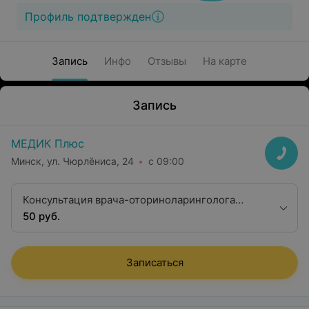
Профиль подтвержден
Запись
Инфо
Отзывы
На карте
Запись
МЕДИК Плюс
Минск, ул. Чюрлёниса, 24
с 09:00
Консультация врача-оториноларинголога
первой квалификационной категории
50 руб.
Записаться