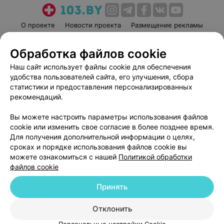
О проекте
Новости проекта
Размещение рекламы
Медицинский маркетинг
Публичный договор
Обработка файлов cookie
Пользовательское соглашение
Способы оплаты
Наш сайт использует файлы cookie для обеспечения
Вакансии
Партнеры
удобства пользователей сайта, его улучшения, сбора
Написать руководителю 103.by
статистики и предоставления персонализированных
Написать в поддержку
рекомендаций.
Персональные настройки cookie
Вы можете настроить параметры использования файлов
Обработка персональных данных
cookie или изменить свое согласие в более позднее время.
Для получения дополнительной информации о целях,
сроках и порядке использования файлов cookie вы
можете ознакомиться с нашей
Политикой обработки
файлов cookie
Принять
© 2026 ООО «Артокс Лаб», УНП 191700409
| 220012, Республика Беларусь,
г. Минск, улица Толбухина, 2, пом. 16 | help@103.by
Отклонить
Служба поддержки
+375 291212755