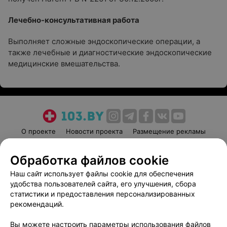
Лечебно-консультативная работа
Выполняет сложные эндоскопические операции, а
также лечебные и диагностические эндоскопические
медицинские вмешательства.
О проекте
Новости проекта
Размещение рекламы
Медицинский маркетинг
Публичный договор
Обработка файлов cookie
Пользовательское соглашение
Способы оплаты
Наш сайт использует файлы cookie для обеспечения
Вакансии
Партнеры
удобства пользователей сайта, его улучшения, сбора
Написать руководителю 103.by
статистики и предоставления персонализированных
Написать в поддержку
рекомендаций.
Персональные настройки cookie
Вы можете настроить параметры использования файлов