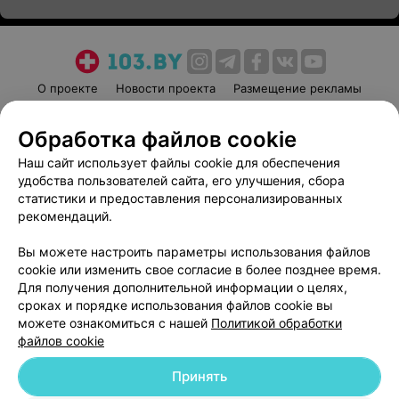
О проекте
Новости проекта
Размещение рекламы
Медицинский маркетинг
Публичный договор
Обработка файлов cookie
Пользовательское соглашение
Способы оплаты
Наш сайт использует файлы cookie для обеспечения
Вакансии
Партнеры
удобства пользователей сайта, его улучшения, сбора
Написать руководителю 103.by
статистики и предоставления персонализированных
Написать в поддержку
рекомендаций.
Персональные настройки cookie
Вы можете настроить параметры использования файлов
Обработка персональных данных
cookie или изменить свое согласие в более позднее время.
Для получения дополнительной информации о целях,
сроках и порядке использования файлов cookie вы
можете ознакомиться с нашей
Политикой обработки
файлов cookie
Принять
© 2026 ООО «Артокс Лаб», УНП 191700409
| 220012, Республика Беларусь,