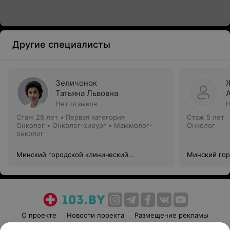
Другие специалисты
Зеличонок
Татьяна Львовна
Нет отзывов
Н
Стаж 28 лет
•
Первая категория
Стаж 5 лет
Онколог • Онколог-хирург • Маммолог-
Онколог
онколог
Минский городской клинический
Минский гор
онкологический центр
онкологичес
О проекте
Новости проекта
Размещение рекламы
Медицинский маркетинг
Публичный договор