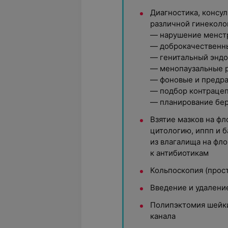
Диагностика, консу
различной гинеколо
— нарушение менст
— доброкачественны
— генитальный энд
— менопаузальные 
— фоновые и предра
— подбор контраце
— планирование бе
Взятие мазков на ф
цитологию, иппп и 
из влагалища на фло
к антибиотикам
Кольпоскопия (прост
Введение и удалени
Полипэктомия шейки
канала