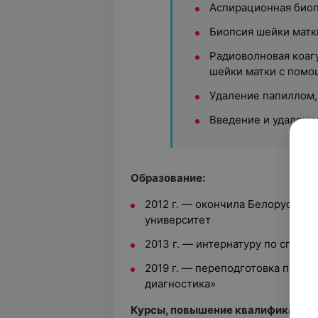
Аспирационная био
Биопсия шейки матк
Радиоволновая коаг
шейки матки с помо
Удаление папиллом,
Введение и удален
Образование:
2012 г. — окончила Белорусски
университет
2013 г. — интернатуру по специ
2019 г. — переподготовка по сп
диагностика»
Курсы, повышение квалификации: