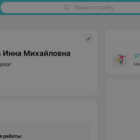
Поиск по сайту
 Инна Михайловна
37
олог
Ми
я работы: