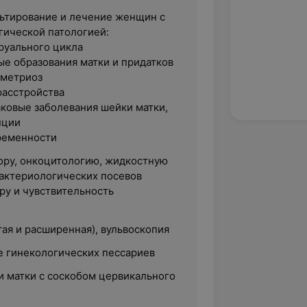
льтирование и лечение женщин с
гической патологией:
руального цикла
е образования матки и придатков
ометриоз
расстройства
ковые заболевания шейки матки,
пции
ременности
лору, онкоцитологию, жидкостную
бактериологических посевов
ру и чувствительность
ая и расширенная), вульвоскопия
е гинекологических пессариев
 матки с соскобом цервикального