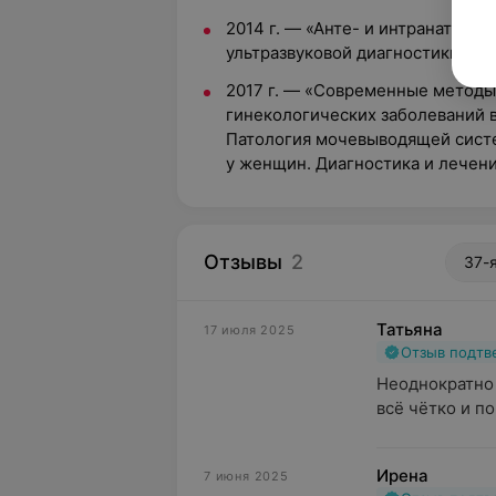
2014 г. — «Анте- и интранатальн
ультразвуковой диагностики»
2017 г. — «Современные методы
гинекологических заболеваний 
Патология мочевыводящей систе
у женщин. Диагностика и лечен
Отзывы
2
37-
Татьяна
17 июля 2025
Отзыв подт
Неоднократно 
всё чётко и по
Ирена
7 июня 2025