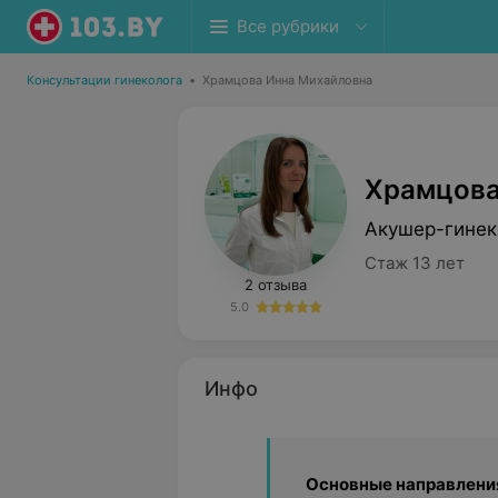
Все рубрики
Консультации гинеколога
•
Храмцова Инна Михайловна
Храмцова
Акушер-гинек
Стаж 13 лет
2 отзыва
5.0
Инфо
Основные направлени