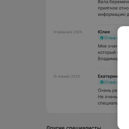
Вела беременн
приятное отно
информацию до
Юлия
14 февраля 2025
Отзыв подт
Мне очень пов
который ведё
Владимировна.
Екатерина
15 января 2023
Отзыв подт
Очень редко пи
Не очень люблю
специальности,
Другие специалисты