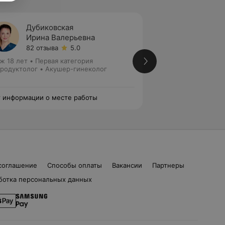
Дубиковская
Красн
Ирина Валерьевна
Тамар
82 отзыва
5.0
92 отз
ж 18 лет
•
Первая категория
Стаж 33 года
•
Пер
родуктолог • Акушер-гинеколог
Акушер-гинеколог
 информации о месте работы
Нет информации о
соглашение
Способы оплаты
Вакансии
Партнеры
ботка персональных данных