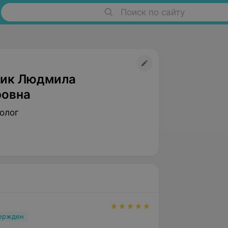
Поиск по сайту
ик Людмила
овна
олог
вержден