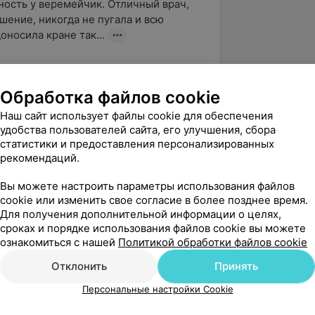
ость у веремейчик. Отличный врач, 
шение, никогда не пугала и всю 
носила кране так...
вержден
Обработка файлов cookie
езло, что проживаю на участве, 
Наш сайт использует файлы cookie для обеспечения
т гинеколог Веремейчик Людмила 
удобства пользователей сайта, его улучшения, сбора
 Настолько грамотный...
статистики и предоставления персонализированных
рекомендаций.
Вы можете настроить параметры использования файлов
cookie или изменить свое согласие в более позднее время.
вержден
Для получения дополнительной информации о целях,
шу отзывы, но вот решила написать. ) 

сроках и порядке использования файлов cookie вы можете
 докторов ( хоть и сама медик) этой 
ознакомиться с нашей
Политикой обработки файлов cookie
  но...
Отклонить
Принять
Персональные настройки Cookie