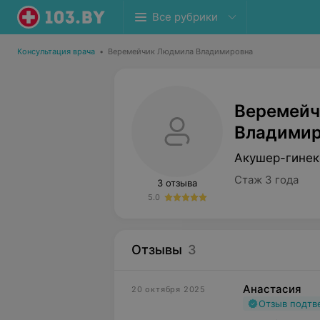
Все рубрики
Консультация врача
•
Веремейчик Людмила Владимировна
Веремейч
Владимир
Акушер-гинек
Стаж 3 года
3 отзыва
5.0
Отзывы
3
Анастасия
20 октября 2025
Отзыв подт