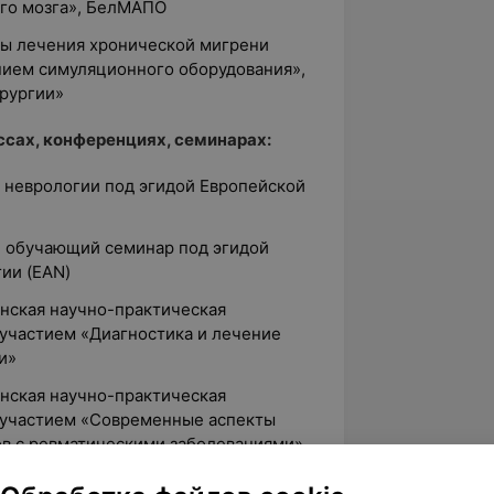
ого мозга», БелМАПО
ы лечения хронической мигрени
анием симуляционного оборудования»,
рургии»
сах, конференциях, семинарах:
а неврологии под эгидой Европейской
й обучающий семинар под эгидой
ии (EAN)
анская научно-практическая
участием «Диагностика и лечение
и»
анская научно-практическая
участием «Современные аспекты
ов с ревматическими заболеваниями»
спубликанская научно-практическая