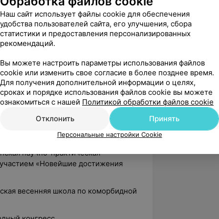
Обработка файлов cookie
иалистов «Современные достижения
Наш сайт использует файлы cookie для обеспечения
удобства пользователей сайта, его улучшения, сбора
практическая конференция с
статистики и предоставления персонализированных
циональная оториноларингология»
рекомендаций.
анский научно-практический семинар
Вы можете настроить параметры использования файлов
взрослых и детей»
cookie или изменить свое согласие в более позднее время.
Для получения дополнительной информации о целях,
«Современные аспекты
сроках и порядке использования файлов cookie вы можете
Препарат Релатокс»
ознакомиться с нашей
Политикой обработки файлов cookie
убликанская научно-практическая
Отклонить
Принять
участием молодых специалистов
Персональные настройки Cookie
ологии и нейрохирургии»
анская научно-практическая
участием «Новейшие достижения
йская весенняя школа по коморбидной
одный конгресс