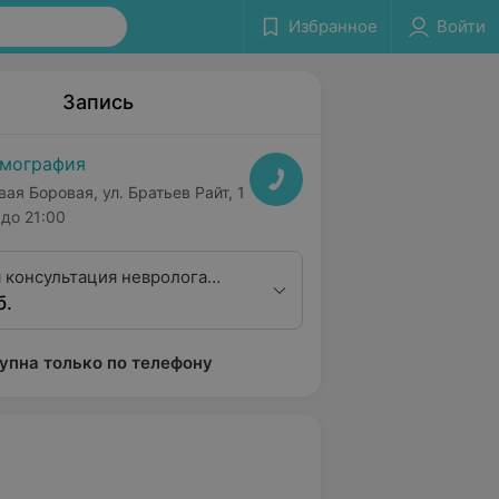
Избранное
Войти
Запись
мография
вая Боровая, ул. Братьев Райт, 1
до 21:00
 консультация невролога
б.
тегории
упна только по телефону