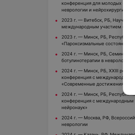
конференция для молодых спец
неврологии и нейрохирургии»
2023 г. — Витебск, РБ, Научно-
международным участием «Функ
2023 г. — Минск, РБ, Республик
«Пароксизмальные состояния у 
2024 г. — Минск, РБ, Семинар 
ботулинотерапии в неврологии. 
2024 г. — Минск, РБ, XXIII респ
конференция с международным 
«Современные достижения невр
2024 г. — Минск, РБ, Республик
конференция с международным 
нейронаук»
2024 г. — Москва, РФ, Всеросси
неврологии
2024 г. — Казань, РФ, Междунар