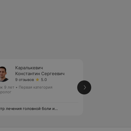
Каралькевич
Алейн
Константин Сергеевич
Натал
9 отзывов
5.0
8 отзы
ж 9 лет
•
Первая категория
Стаж 26 лет
•
Выс
ролог
медицинских наук
Невролог
тр лечения головной боли и
Центр лечения гол
овокружения
головокружения