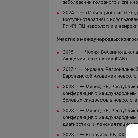
заболеваний головного и спинн
2024 г. — «Инъекционные метод
(ботулинотерапия) с использов
ГУ «РНПЦ неврологии и нейрохи
Участие в международных конгрес
2016 г. — Чехия, Весенняя школ
Академии неврологии (EAN)
2017 г. — Украина, Региональны
Европейской Академии невролог
2023 г. — Минск, РБ, Республик
конференция с международным 
болевых синдромов в неврологи
2023 г. — Минск, РБ, Республик
конференция с международным 
диагностики и лечения пациент
2023 г. — Бобруйск, РБ, XXII ре