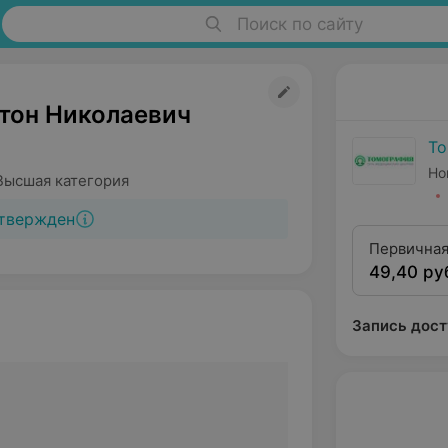
Поиск по сайту
тон Николаевич
То
Но
Высшая категория
твержден
Первичная
49,40 ру
высшей ка
Запись дост