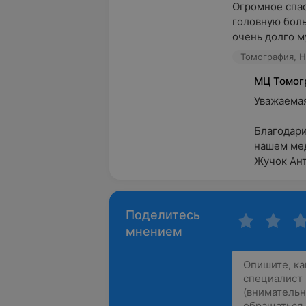
Огромное спас
головную боль 
очень долго му
Томография, Но
МЦ Томог
Уважаемая 
Благодари
нашем мед
Жучок Ант
Поделитесь
мнением