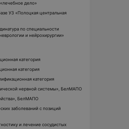
 «лечебное дело»
 базе УЗ «Полоцкая центральная
рдинатура по специальности
 неврологии и нейрохирургии»
ационная категория
ационная категория
алификационная категория
рической нервной системы», БелМАПО
ройства», БелМАПО
ских заболеваний с позиций
агностику и лечение сосудистых