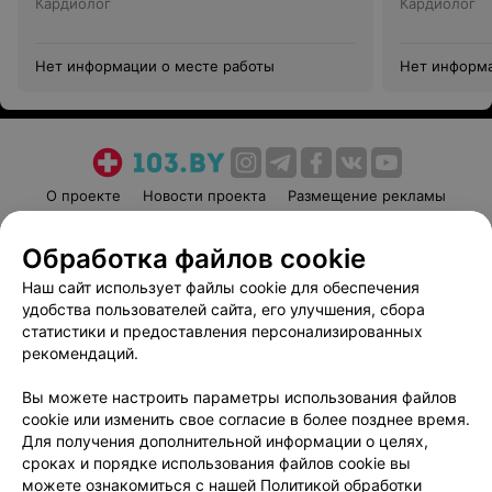
Кардиолог
Кардиолог
Нет информации о месте работы
Нет информа
О проекте
Новости проекта
Размещение рекламы
Медицинский маркетинг
Публичный договор
Обработка файлов cookie
Пользовательское соглашение
Способы оплаты
Наш сайт использует файлы cookie для обеспечения
Вакансии
Партнеры
удобства пользователей сайта, его улучшения, сбора
Написать руководителю 103.by
статистики и предоставления персонализированных
Написать в поддержку
рекомендаций.
Персональные настройки cookie
Вы можете настроить параметры использования файлов
Обработка персональных данных
cookie или изменить свое согласие в более позднее время.
Для получения дополнительной информации о целях,
сроках и порядке использования файлов cookie вы
можете ознакомиться с нашей
Политикой обработки