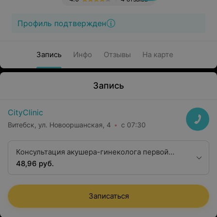
Профиль подтвержден
Запись
Инфо
Отзывы
На карте
Запись
CityClinic
Витебск, ул. Новооршанская, 4
с 07:30
Консультация акушера-гинеколога первой
квалификационной категории
48,96 руб.
Записаться