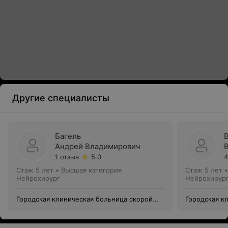
Другие специалисты
Багель
Андрей Владимирович
1 отзыв
5.0
4
Стаж 5 лет
•
Высшая категория
Стаж 5 лет
Нейрохирург
Нейрохирур
Городская клиническая больница скорой
Городская к
медицинской помощи
медицинско