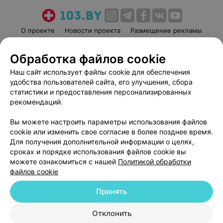
О проекте
Новости проекта
Размещение рекламы
Медицинский маркетинг
Публичный договор
Обработка файлов cookie
Пользовательское соглашение
Способы оплаты
Наш сайт использует файлы cookie для обеспечения
Вакансии
Партнеры
удобства пользователей сайта, его улучшения, сбора
Написать руководителю 103.by
статистики и предоставления персонализированных
Написать в поддержку
рекомендаций.
Персональные настройки cookie
Вы можете настроить параметры использования файлов
Обработка персональных данных
cookie или изменить свое согласие в более позднее время.
Для получения дополнительной информации о целях,
сроках и порядке использования файлов cookie вы
можете ознакомиться с нашей
Политикой обработки
файлов cookie
Принять
© 2026 ООО «Артокс Лаб», УНП 191700409
| 220012, Республика Беларусь,
г. Минск, улица Толбухина, 2, пом. 16 | help@103.by
Отклонить