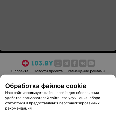
О проекте
Новости проекта
Размещение рекламы
Медицинский маркетинг
Публичный договор
Обработка файлов cookie
Пользовательское соглашение
Способы оплаты
Наш сайт использует файлы cookie для обеспечения
Вакансии
Партнеры
удобства пользователей сайта, его улучшения, сбора
Написать руководителю 103.by
статистики и предоставления персонализированных
Написать в поддержку
рекомендаций.
Персональные настройки cookie