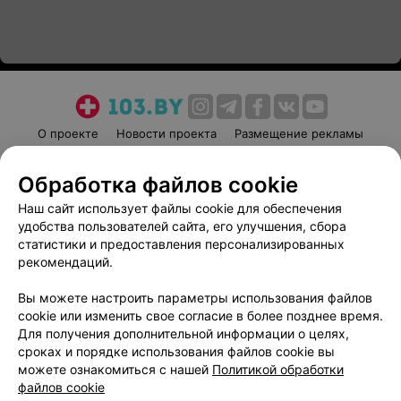
О проекте
Новости проекта
Размещение рекламы
Медицинский маркетинг
Публичный договор
Обработка файлов cookie
Пользовательское соглашение
Способы оплаты
Наш сайт использует файлы cookie для обеспечения
Вакансии
Партнеры
удобства пользователей сайта, его улучшения, сбора
Написать руководителю 103.by
статистики и предоставления персонализированных
Написать в поддержку
рекомендаций.
Персональные настройки cookie
Вы можете настроить параметры использования файлов
Обработка персональных данных
cookie или изменить свое согласие в более позднее время.
Для получения дополнительной информации о целях,
сроках и порядке использования файлов cookie вы
можете ознакомиться с нашей
Политикой обработки
файлов cookie