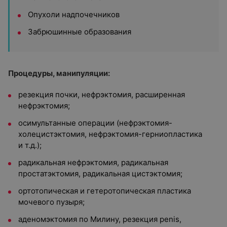
Опухоли надпочечников
Забрюшинные образования
Процедуры, манипуляции:
резекция почки, нефрэктомия, расширенная
нефрэктомия;
осимультанные операции (нефрэктомия-
холецистэктомия, нефрэктомия-герниопластика
и т.д.);
радикальная нефрэктомия, радикальная
простатэктомия, радикальная цистэктомия;
ортотопическая и гетеротопическая пластика
мочевого пузыря;
аденомэктомия по Милину, резекция реnis,