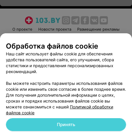
О проекте
Новости проекта
Размещение рекламы
Медицинский маркетинг
Публичный договор
Обработка файлов cookie
Пользовательское соглашение
Способы оплаты
Наш сайт использует файлы cookie для обеспечения
Вакансии
Партнеры
удобства пользователей сайта, его улучшения, сбора
Написать руководителю 103.by
статистики и предоставления персонализированных
Написать в поддержку
рекомендаций.
Персональные настройки cookie
Вы можете настроить параметры использования файлов
Обработка персональных данных
cookie или изменить свое согласие в более позднее время.
Для получения дополнительной информации о целях,
сроках и порядке использования файлов cookie вы
можете ознакомиться с нашей
Политикой обработки
файлов cookie
Принять
© 2026 ООО «Артокс Лаб», УНП 191700409
| 220012, Республика Беларусь,