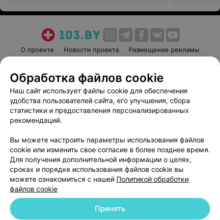
О проекте
Новости проекта
Размещение рекламы
Медицинский маркетинг
Публичный договор
Обработка файлов cookie
Пользовательское соглашение
Способы оплаты
Наш сайт использует файлы cookie для обеспечения
Вакансии
Партнеры
удобства пользователей сайта, его улучшения, сбора
Написать руководителю 103.by
статистики и предоставления персонализированных
Написать в поддержку
рекомендаций.
Персональные настройки cookie
Вы можете настроить параметры использования файлов
Обработка персональных данных
cookie или изменить свое согласие в более позднее время.
Для получения дополнительной информации о целях,
сроках и порядке использования файлов cookie вы
можете ознакомиться с нашей
Политикой обработки
файлов cookie
Принять
© 2026 ООО «Артокс Лаб», УНП 191700409
| 220012, Республика Беларусь,