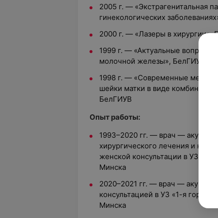
2005 г. — «Экстрагенитальная п
гинекологических заболевания
2000 г. — «Лазеры в хирургии»,
1999 г. — «Актуальные вопросы 
молочной железы», БелГИУВ
1998 г. — «Современные методы
шейки матки в виде комбиниров
БелГИУВ
Опыт работы:
1993–2020 гг. — врач — акушер-
хирургического лечения и кабин
женской консультации в УЗ «1-я
Минска
2020–2021 гг. — врач — акушер-
консультацией в УЗ «1-я городс
Минска