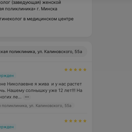
колог (заведующая) женской
ая поликлиника» г. Минска
-гинеколог в медицинском центре
ская поликлиника, ул. Калиновского, 55а
вержден
не Николаевне я жива  и у нас растет 
чь. Нашему солнышку уже 12 лет!!! На 
огих ле...
я поликлиника, ул. Калиновского, 55а
вержден