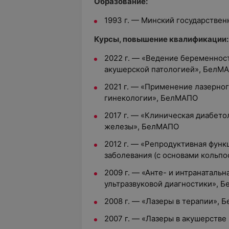
Образование:
1993 г. — Минский государстве
Курсы, повышение квалификации:
2022 г. — «Ведение беременнос
акушерской патологией», БелМ
2021 г. — «Применение лазерног
гинекологии», БелМАПО
2017 г. — «Клиническая диабето
железы», БелМАПО
2012 г. — «Репродуктивная фун
заболевания (с основами кольп
2009 г. — «Анте- и интранатальн
ультразвуковой диагностики», 
2008 г. — «Лазеры в терапии»,
2007 г. — «Лазеры в акушерстве