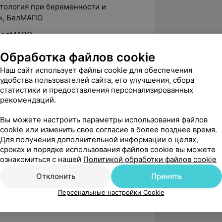
атология при беременности и
х», БелМАПО
 БелМАПО
диагностики и лечения заболеваний
Обработка файлов cookie
Наш сайт использует файлы cookie для обеспечения
 диагностики и лечения патологии
удобства пользователей сайта, его улучшения, сбора
анной лазеротерапии и криотерапии»,
статистики и предоставления персонализированных
рекомендаций.
Вы можете настроить параметры использования файлов
cookie или изменить свое согласие в более позднее время.
гинеколог кабинета лазеро-
Для получения дополнительной информации о целях,
ета патологии шейки матки 4-й
сроках и порядке использования файлов cookie вы можете
 городская клиническая больница» г.
ознакомиться с нашей
Политикой обработки файлов cookie
Отклонить
Принять
гинеколог (заведующая) 4-й женской
Персональные настройки Cookie
кая клиническая больница» города