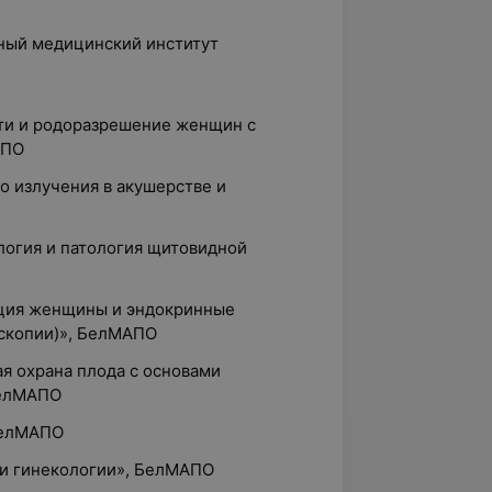
нный медицинский институт
ти и родоразрешение женщин с
АПО
о излучения в акушерстве и
логия и патология щитовидной
кция женщины и эндокринные
оскопии)», БелМАПО
ая охрана плода с основами
БелМАПО
 БелМАПО
 и гинекологии», БелМАПО