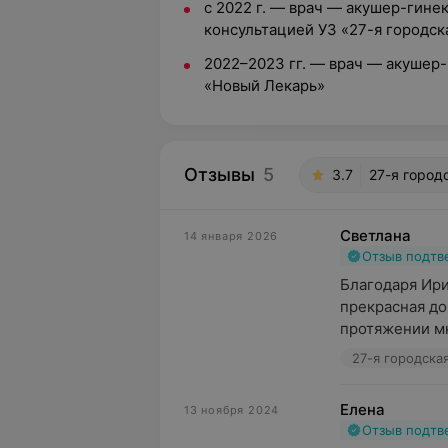
с 2022 г. — врач — акушер-гине
консультацией УЗ «27-я городск
2022–2023 гг. — врач — акушер
«Новый Лекарь»
Отзывы
5
3.7
27-я город
Светлана
14 января 2026
Отзыв подт
Благодаря Ири
прекрасная до
протяжении мн
27-я городска
Елена
13 ноября 2024
Отзыв подт