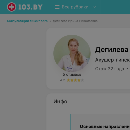
Все рубрики
Консультации гинеколога
•
Дегилева Ирина Николаевна
Дегилева
Акушер-гинек
Стаж 32 года •
5 отзывов
4.2
Инфо
Основные направления