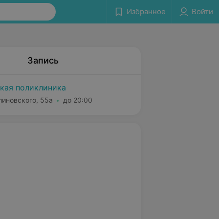
Избранное
Войти
Запись
ская поликлиника
линовского, 55а
до 20:00