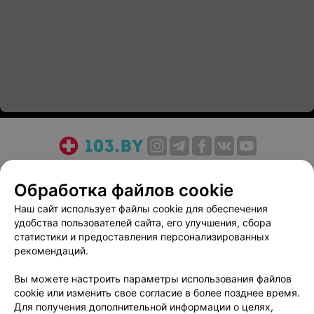
О проекте
Новости проекта
Размещение рекламы
Обработка файлов cookie
Медицинский маркетинг
Публичный договор
Пользовательское соглашение
Способы оплаты
Наш сайт использует файлы cookie для обеспечения
удобства пользователей сайта, его улучшения, сбора
Вакансии
Партнеры
статистики и предоставления персонализированных
Написать руководителю 103.by
рекомендаций.
Написать в поддержку
Вы можете настроить параметры использования файлов
Персональные настройки cookie
cookie или изменить свое согласие в более позднее время.
Обработка персональных данных
Для получения дополнительной информации о целях,