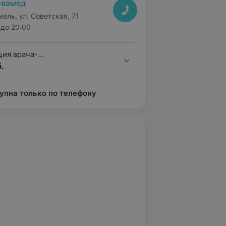
овамед
мель, ул. Советская, 71
до 20:00
ция врача-
.
ринголога-фониатра к.м.н.
упна только по телефону