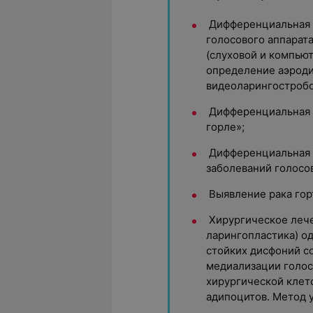
Дифференциальная 
голосового аппарат
(слуховой и компьют
определение аэроди
видеоларингостробос
Дифференциальная д
горле»;
Дифференциальная 
заболеваний голосов
Выявление рака горт
Хирургическое леч
ларингопластика) о
стойких дисфоний 
медиализации голос
хирургической клет
адипоцитов. Метод 