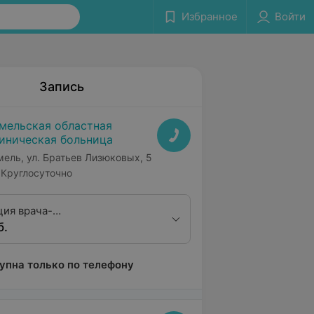
Избранное
Войти
Запись
мельская областная
иническая больница
мель, ул. Братьев Лизюковых, 5
Круглосуточно
ция врача-
б.
ринголога, кандидата
их наук
упна только по телефону