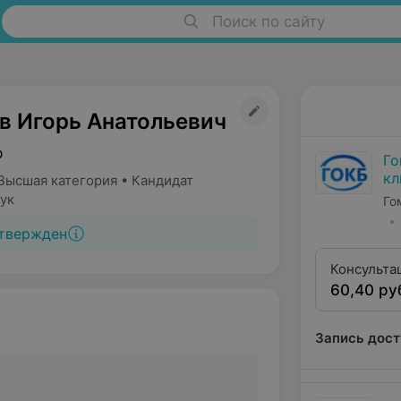
Поиск по сайту
в Игорь Анатольевич
р
Го
кл
Высшая категория • Кандидат
ук
Го
твержден
Консульта
60,40 ру
оторинола
медицинск
Запись дост