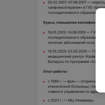
05.02.2007–07.06.2007 — перепо
«рефлексотерапия» в ГУО «Бело
последипломного образования»
Курсы, повышение квалификации:
16.05.2022–14.06.2005 — ГУО «Б
последипломного образования» 
лечение заболеваний носа и око
19.05.2025–23.05.2025 — ГУ «Р
медицинский центр» Управления
Беларусь по программе «Сомноло
Опыт работы:
с 1989 г. —
врач — оториноларин
клинической больницы, главный
главного управления по здраво
с 2023 г. — МЦ «Новамед».