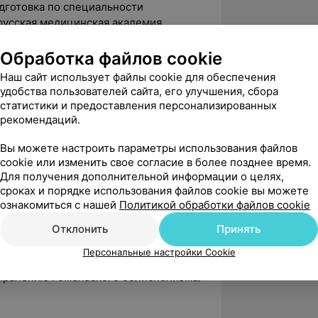
дготовка по специальности
русская медицинская академия
Обработка файлов cookie
Наш сайт использует файлы cookie для обеспечения
удобства пользователей сайта, его улучшения, сбора
елорусская медицинская академия
статистики и предоставления персонализированных
по программе «Диагностика и
рекомендаций.
лоносовых путей», 160 ч.
Вы можете настроить параметры использования файлов
еспубликанский клинический
cookie или изменить свое согласие в более позднее время.
 делами Президента Республики
Для получения дополнительной информации о целях,
гия», 40 ч.
сроках и порядке использования файлов cookie вы можете
ознакомиться с нашей
Политикой обработки файлов cookie
Отклонить
Принять
голог-фониатр Гомельской областной
Персональные настройки Cookie
 внештатный специалист по фониатрии
охранению Гомельского облисполкома.