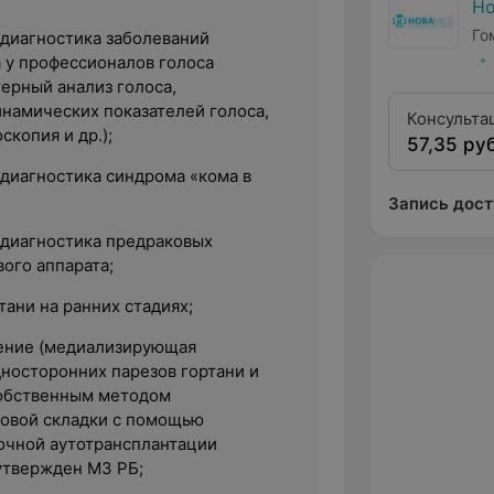
Н
Го
диагностика заболеваний
а у профессионалов голоса
ерный анализ голоса,
намических показателей голоса,
Консульта
копия и др.);
57,35 руб
оторинола
иагностика синдрома «кома в
Запись дост
диагностика предраковых
ого аппарата;
ани на ранних стадиях;
ение (медиализирующая
дносторонних парезов гортани и
собственным методом
овой складки с помощью
очной аутотрансплантации
утвержден МЗ РБ;