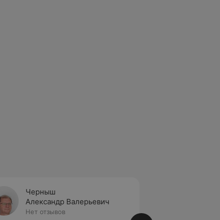
Черныш
Глувк
Александр Валерьевич
Валер
Нет отзывов
1 отзыв