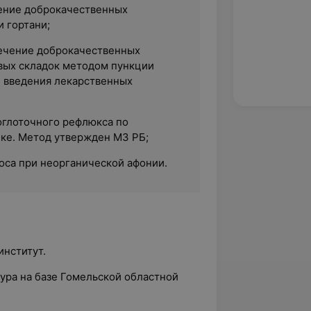
ение доброкачественных
и гортани;
ечение доброкачественных
вых складок методом пункции
и введения лекарственных
оглоточного рефлюкса по
ке. Метод утвержден МЗ РБ;
оса при неорганической афонии.
институт.
тура на базе
Гомельской областной