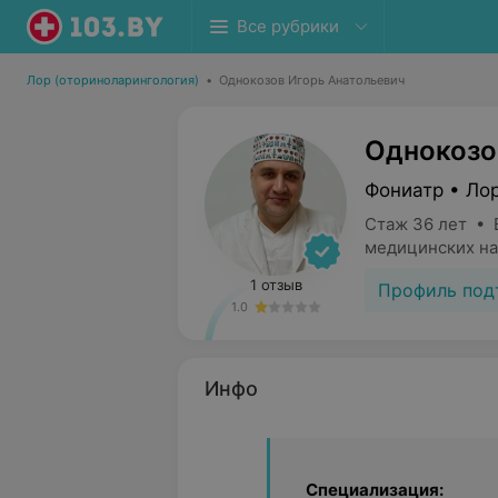
Все рубрики
Лор (оториноларингология)
•
Однокозов Игорь Анатольевич
Однокозо
Фониатр • Ло
Стаж 36 лет • 
медицинских на
1 отзыв
Профиль под
1.0
Инфо
Специализация: